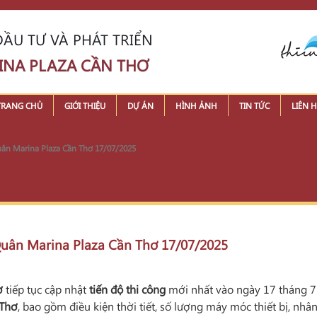
ẦU TƯ VÀ PHÁT TRIỂN
INA PLAZA CẦN THƠ
TRANG CHỦ
GIỚI THIỆU
DỰ ÁN
HÌNH ẢNH
TIN TỨC
LIÊN H
Quân Marina Plaza Cần Thơ 17/07/2025
 Quân Marina Plaza Cần Thơ 17/07/2025
ơ
tiếp tục cập nhật
tiến độ thi công
mới nhất vào ngày 17 tháng 7 
 Thơ
, bao gồm điều kiện thời tiết, số lượng máy móc thiết bị, nh