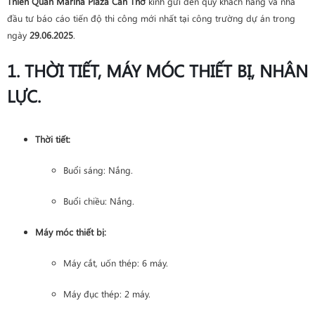
Thiên Quân Marina Plaza Cần Thơ
kính gửi đến quý khách hàng và nhà
đầu tư báo cáo tiến độ thi công mới nhất tại công trường dự án trong
ngày
29.06.2025
.
1. THỜI TIẾT, MÁY MÓC THIẾT BỊ, NHÂN
LỰC.
Thời tiết:
Buổi sáng: Nắng.
Buổi chiều: Nắng.
Máy móc thiết bị:
Máy cắt, uốn thép: 6 máy.
Máy đục thép: 2 máy.