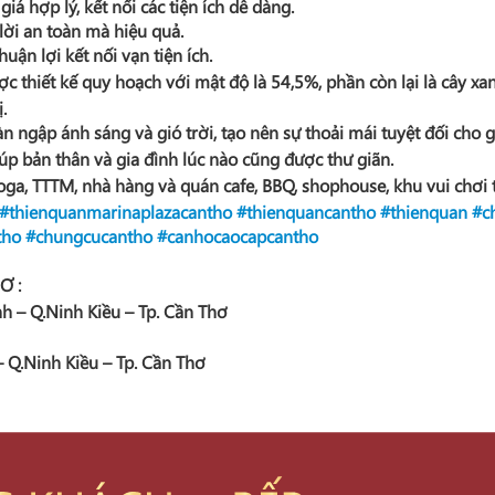
á hợp lý, kết nối các tiện ích dễ dàng.
 lời an toàn mà hiệu quả.
uận lợi kết nối vạn tiện ích.
c thiết kế quy hoạch với mật độ là 54,5%, phần còn lại là cây xa
.
àn ngập ánh sáng và gió trời, tạo nên sự thoải mái tuyệt đối cho g
úp bản thân và gia đình lúc nào cũng được thư giãn.
ga, TTTM, nhà hàng và quán cafe, BBQ, shophouse, khu vui chơi 
#thienquanmarinaplazacantho
#thienquancantho
#thienquan
#c
tho
#chungcucantho
#canhocaocapcantho
Ơ :
h – Q.Ninh Kiều – Tp. Cần Thơ
 Q.Ninh Kiều – Tp. Cần Thơ