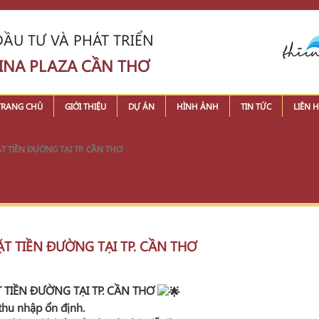
ẦU TƯ VÀ PHÁT TRIỂN
INA PLAZA CẦN THƠ
TRANG CHỦ
GIỚI THIỆU
DỰ ÁN
HÌNH ẢNH
TIN TỨC
LIÊN H
 TIỀN ĐƯỜNG TẠI TP. CẦN THƠ
 TIỀN ĐƯỜNG TẠI TP. CẦN THƠ
TIỀN ĐƯỜNG TẠI TP. CẦN THƠ
thu nhập ổn định.