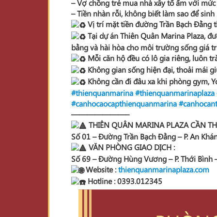
– Vợ chồng trẻ mua nhà xây tổ ấm với mức gi
– Tiền nhàn rỗi, không biết làm sao để sinh
Vị trí mặt tiền đường Trần Bạch Đằng th
Tại dự án Thiên Quân Marina Plaza, đượ
bằng và hài hòa cho môi trường sống giá trị
Mỗi căn hộ đều có lô gia riêng, luôn tr
Không gian sống hiện đại, thoải mái gi
Không cần đi đâu xa khi phòng gym, Yo
#thienquanmarina
#thienquanmarinaplaza
#canhocaocapthienquanmarina
#canhocan
———————–
THIÊN QUÂN MARINA PLAZA CẦN TH
Số 01 – Đường Trần Bạch Đằng – P. An Khán
VĂN PHÒNG GIAO DỊCH :
Số 69 – Đường Hùng Vương – P. Thới Bình –
Website :
thienquanmarinaplaza.com
Hotline : 0393.012345