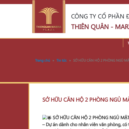
CÔNG TY CỔ PHẦN Đ
THIÊN QUÂN - MAR
Trang chủ
»
Tin tức
»
SỞ HỮU CĂN HỘ 2 PHÒNG NGỦ MẶT
SỞ HỮU CĂN HỘ 2 PHÒNG NGỦ MẶT
SỞ HỮU CĂN HỘ 2 PHÒNG NGỦ MẶT 
– Dự án dành cho nhân viên văn phòng, có 