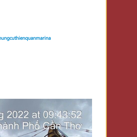
hungcuthienquanmarina