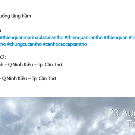
 xuống tầng hầm
n
#thienquanmarinaplazacantho
#thienquancantho
#thienquan
#c
tho
#chungcucantho
#canhocaocapcantho
Ơ :
h – Q.Ninh Kiều – Tp. Cần Thơ
 Q.Ninh Kiều – Tp. Cần Thơ