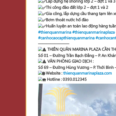
Lắp dựng hệ shoring lớp 2 – đợt 1 và 3
Thi công đào đất lớp 2 – đợt 1 và 2
Gia công, lắp dựng cầu thang tạm lên
Bơm thoát nước hố đào
Huấn luyện an toàn lao động hàng tuầ
#thienquanmarina
#thienquanmarinaplaza
#canhocaocapthienquanmarina
#canhocan
———————–
THIÊN QUÂN MARINA PLAZA CẦN TH
Số 01 – Đường Trần Bạch Đằng – P. An Khán
VĂN PHÒNG GIAO DỊCH :
Số 69 – Đường Hùng Vương – P. Thới Bình –
Website :
thienquanmarinaplaza.com
Hotline : 0393.012345