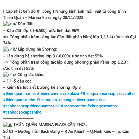
[ Cập nhật tiến độ thi công ] Những hình ảnh mới nhất từ công trình
Thiên Quân – Marina Plaza ngày 08/11/2022
a/ Đào đất:
– Đào đất lớp 3 (-6.500), ước tính đạt 96%
=> Tổng phần trăm công tác đào đất phần hầm( lớp 1,2,3,4) ước tính đạt
74%
b/ Lắp dựng hệ Shoring:
– Lắp dựng hệ shoring lớp 3 (-6.000), ước tính đạt 55%
=> Tổng phần trăm công tác lắp dựng Shoring phần hầm( lớp 1,2,3 )
ước tính đạt 85%
c/ Công tác khác:
– Fill lổ đầu cọc
– Kiểm tra lực siết bulong hệ shoring lớp 3
#thienquanmarina
#thienquanmarinaplaza
#thienquanmarinaplazacantho
#thienquancantho
#thienquan
#chungcuthienquanmarina
#canhocaocapthienquanmarina
#canhocantho
#chungcucantho
#canhocaocapcantho
———————–
THIÊN QUÂN MARINA PLAZA CẦN THƠ :
Số 01 – Đường Trần Bạch Đằng – P. An Khánh – Q.Ninh Kiều – Tp. Cần
Thơ